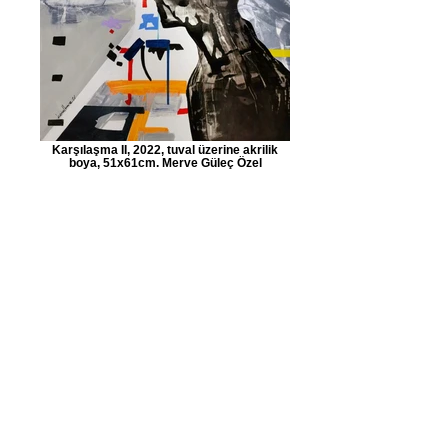
Karşılaşma II, 2022, tuval üzerine akrilik
boya, 51x61cm. Merve Güleç Özel
Koleksiyon Private Collection
Bir Parçadan Diğerine...
Anıların değişken dünyasında sürekli
biçim değiştiren, geçirdiği değişim
içinde, her insanın taşıdığı kaygıların,
umutların buluştuğu o yerden
yaşantısına ve yaşantımıza bakan
Sanatçı Kemal Kara şöyle devam
etmektedir; Bir parçadan diğerine
adım atarken; bir hayat tahayyülüne